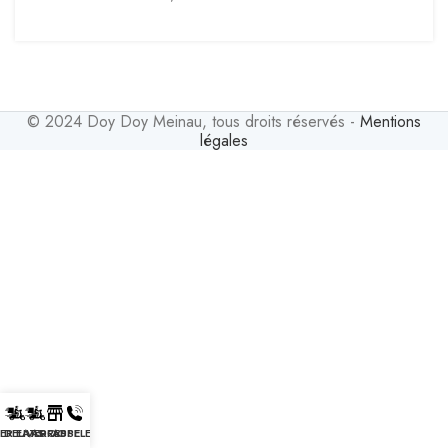
© 2024 Doy Doy Meinau, tous droits réservés -
Mentions
légales
ER EATS
DELIVEROO
ADRESSE
APPELER